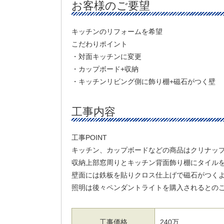
お客様のご要望
キッチンのリフォームを希望
こだわりポイント
・対面キッチンに変更
・カップボード+収納
・キッチンリビング側に飾り棚+磁石がつく壁
工事内容
工事POINT
キッチン、カップボードなどの商品はクリナッ
収納上部窓周りとキッチン背面飾り棚にタイル
壁面には鉄板を貼りクロス仕上げで磁石がつく
照明は後々ペンダントライトを購入されるとの
工事価格
240万