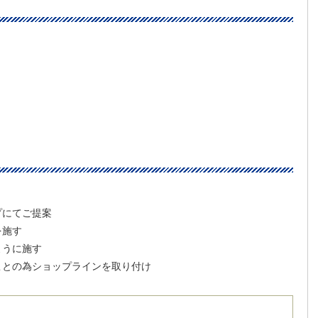
プにてご提案
を施す
ように施す
ことの為ショップラインを取り付け