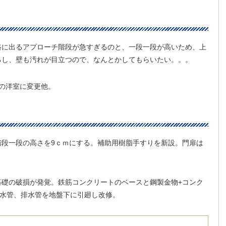
路に出るアプローチ階段が急すぎるのと、一段一段が高いため、上
るし、壁も汚れが目立つので、なんとかしてもらいたい。。。
の洋室に変更他。
階段一段の高さを9ｃｍにする。補助用樹脂手すりを新設。門扉は
。
基礎の破損が発覚。鉄筋コンクリートのベースと鋼製金物+コンク
給水管、排水管を地盤下に引廻し改修。