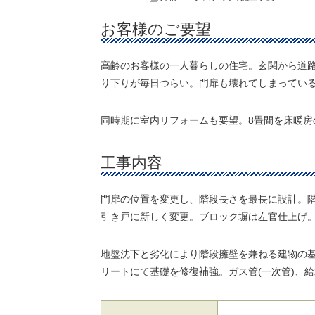
お客様のご要望
高齢のお客様の一人暮らしの住宅。玄関から道
り下りが毎日つらい。門扉も壊れてしまってい
同時期に室内リフォームも要望。8畳間を床暖房
工事内容
門扉の位置を変更し、階段長さを最長に設計。
引き戸に新しく変更。ブロック塀は左官仕上げ
地盤沈下と劣化により階段擁壁を兼ねる建物の
リートにて基礎を修復補強。ガス管(一次管)、